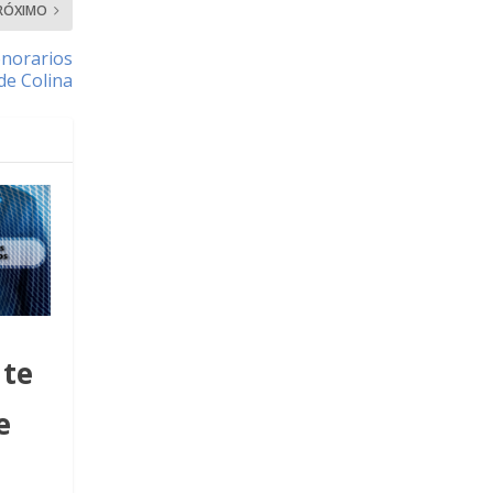
RÓXIMO
onorarios
 de Colina
nte
e