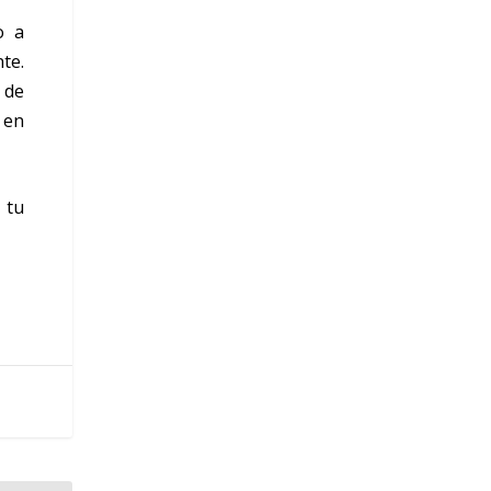
o a
te.
 de
 en
 tu