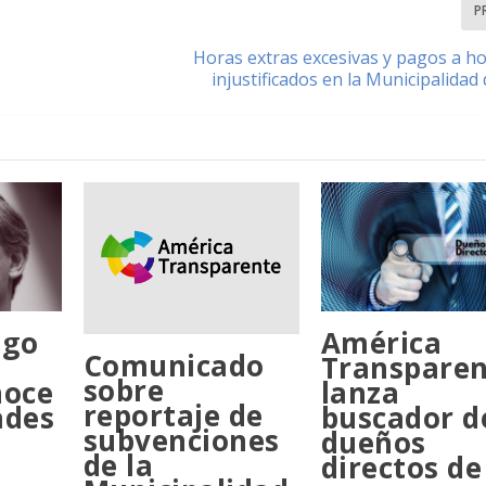
P
Horas extras excesivas y pagos a h
injustificados en la Municipalidad
ngo
América
Comunicado
Transpare
sobre
noce
lanza
reportaje de
ades
buscador d
subvenciones
dueños
de la
directos de