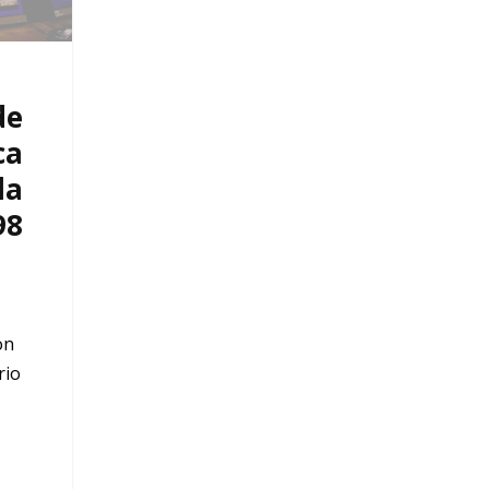
de
ca
la
98
on
rio