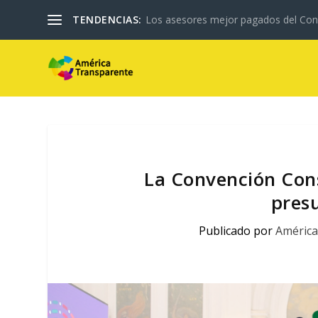
TENDENCIAS:
Los asesores mejor pagados del Con
La Convención Cons
pres
Publicado por
América